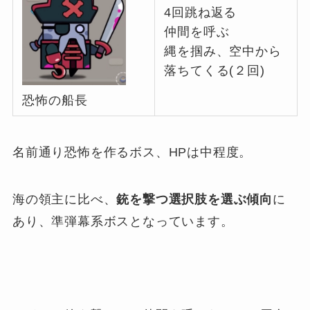
4回跳ね返る
仲間を呼ぶ
縄を掴み、空中から
落ちてくる(２回)
恐怖の船長
名前通り恐怖を作るボス、HPは中程度。
海の領主に比べ、
銃を撃つ選択肢を選ぶ傾向
に
あり、準弾幕系ボスとなっています。