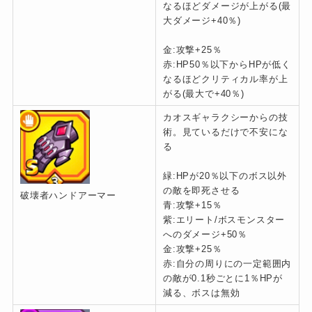
なるほどダメージが上がる(最
大ダメージ+40％)
金:攻撃+25％
赤:HP50％以下からHPが低く
なるほどクリティカル率が上
がる(最大で+40％)
カオスギャラクシーからの技
術。見ているだけで不安にな
る
緑:HPが20％以下のボス以外
の敵を即死させる
破壊者ハンドアーマー
青:攻撃+15％
紫:エリート/ボスモンスター
へのダメージ+50％
金:攻撃+25％
赤:自分の周りにの一定範囲内
の敵が0.1秒ごとに1％HPが
減る、ボスは無効