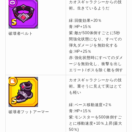
カオスギャラクシーからの技
術。生きているようだ
緑:回復効果+20％
青:HP+15％
紫:敵が500体倒すごとに5秒
破壊者ベルト
間強化状態になり、すべての
弾丸ダメージを無効化する
金:HP+25％
赤:強化状態時にすべてのダメ
ージを無効化し、衝撃を出し
エリート/ボスを除く敵を倒す
カオスギャラクシーからの技
術。重そうに見えて実はとて
も軽い
緑:ベース移動速度+2％
青:HP+15％
破壊者フットアーマー
紫:モンスターを500体倒すご
とに移動速度+10％上昇(最大
50％)