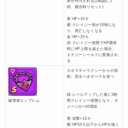
果が付与される(1戦闘に1
回、復活時リセット)
青:HP+15％
紫:クレイジー状が10秒にな
り、死亡しなくなる
金:HP+25％
赤:クレイジー状態でHP吸収
時にHP上限を超えた場合、
エナジーシールドに変換され
る
カオスギャラクシーからの技
術。恐るべきオーラを放つ
緑:レベルアップした後に5秒
間クレイジー状態となり、ダ
破壊者エンブレム
メージが+40増加
青:攻撃+15％
紫:HP50％以下からHPが低く