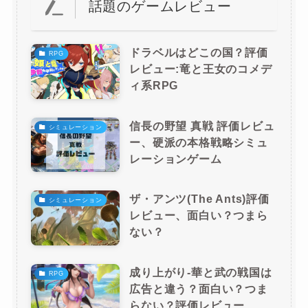
話題のゲームレビュー
ドラベルはどこの国？評価
RPG
レビュー:竜と王女のコメデ
ィ系RPG
信長の野望 真戦 評価レビュ
シミュレーション
ー、硬派の本格戦略シミュ
レーションゲーム
ザ・アンツ(The Ants)評価
シミュレーション
レビュー、面白い？つまら
ない？
成り上がり-華と武の戦国は
RPG
広告と違う？面白い？つま
らない？評価レビュー