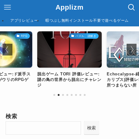
Applizm
アプリレビュー
暇つぶし無料インストール不要で遊べるゲーム
RPG
パズル、謎解き
ビュー:ド派手ス
脱出ゲーム TORI 評価レビュー:
Echocalyps
がウリのRPGゲ
謎の鳥の世界から脱出にチャレン
カリプス)評価
ジ
所つまらない所
検索
検索