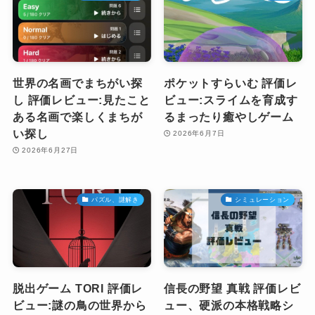
世界の名画でまちがい探
ポケットすらいむ 評価レ
し 評価レビュー:見たこと
ビュー:スライムを育成す
ある名画で楽しくまちが
るまったり癒やしゲーム
い探し
2026年6月7日
2026年6月27日
パズル、謎解き
シミュレーション
脱出ゲーム TORI 評価レ
信長の野望 真戦 評価レビ
ビュー:謎の鳥の世界から
ュー、硬派の本格戦略シ