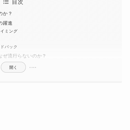
目次
のか？
の躍進
タイミング
ードバック
なぜ流行らないのか？
開く