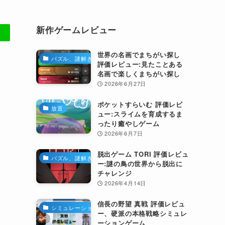
新作ゲームレビュー
世界の名画でまちがい探し
パズル、謎解き
評価レビュー:見たことある
名画で楽しくまちがい探し
2026年6月27日
ポケットすらいむ 評価レビ
放置
ュー:スライムを育成するま
ったり癒やしゲーム
2026年6月7日
脱出ゲーム TORI 評価レビュ
パズル、謎解き
ー:謎の鳥の世界から脱出に
チャレンジ
2026年4月14日
信長の野望 真戦 評価レビュ
シミュレーション
ー、硬派の本格戦略シミュレ
ーションゲーム