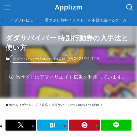
Applizm
アプリレビュー
暇つぶし無料インストール不要で遊べるゲーム
ダダサバイバー 特別行動券の入手法と
使い方
2023年6月1日
ダダサバイバー(Survivorio)攻略
当サイトはアフィリエイト広告を利用しています。
ホーム
ゲームアプリ攻略
ダダサバイバー(Survivorio)攻略