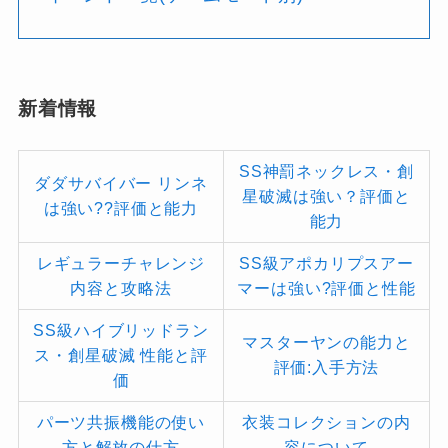
新着情報
SS神罰ネックレス・創
ダダサバイバー リンネ
星破滅は強い？評価と
は強い??評価と能力
能力
レギュラーチャレンジ
SS級アポカリプスアー
内容と攻略法
マーは強い?評価と性能
SS級ハイブリッドラン
マスターヤンの能力と
ス・創星破滅 性能と評
評価:入手方法
価
パーツ共振機能の使い
衣装コレクションの内
方と解放の仕方
容について