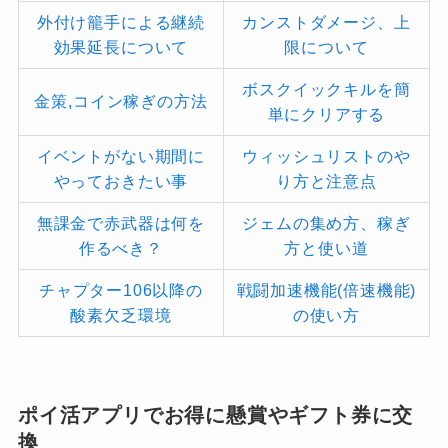
外付け籠手による継続
カンストダメージ、上
効果延長について
限について
ボスクイックキルを簡
金策,コイン稼ぎの方法
単にクリアする
イベントがない期間に
ウィッシュリストのや
やっておきたい事
り方と注意点
無課金で赤武器は何を
ジェムの集め方、稼ぎ
作るべき？
方と使い道
チャプター106以降の
戦闘加速機能(倍速機能)
酸素欠乏環境
の使い方
ポイ活アプリでお得に懸賞やギフト券に交
換