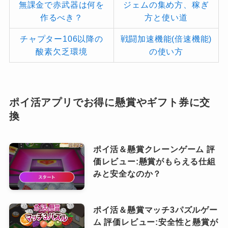
無課金で赤武器は何を
ジェムの集め方、稼ぎ
作るべき？
方と使い道
チャプター106以降の
戦闘加速機能(倍速機能)
酸素欠乏環境
の使い方
ポイ活アプリでお得に懸賞やギフト券に交
換
ポイ活＆懸賞クレーンゲーム 評
価レビュー:懸賞がもらえる仕組
みと安全なのか？
ポイ活＆懸賞マッチ3パズルゲー
ム 評価レビュー:安全性と懸賞が