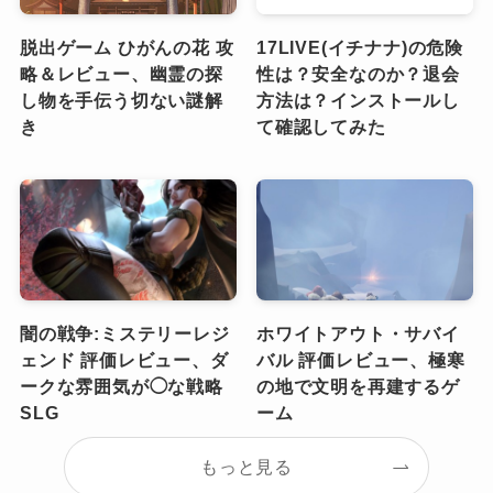
脱出ゲーム ひがんの花 攻
17LIVE(イチナナ)の危険
略＆レビュー、幽霊の探
性は？安全なのか？退会
し物を手伝う切ない謎解
方法は？インストールし
き
て確認してみた
闇の戦争:ミステリーレジ
ホワイトアウト・サバイ
ェンド 評価レビュー、ダ
バル 評価レビュー、極寒
ークな雰囲気が◯な戦略
の地で文明を再建するゲ
SLG
ーム
もっと見る