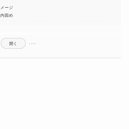
ダメージ
囲内固め
ジ
開く