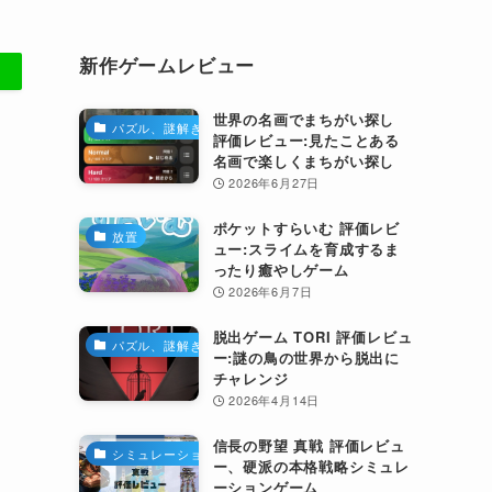
新作ゲームレビュー
世界の名画でまちがい探し
パズル、謎解き
評価レビュー:見たことある
名画で楽しくまちがい探し
2026年6月27日
ポケットすらいむ 評価レビ
放置
ュー:スライムを育成するま
ったり癒やしゲーム
2026年6月7日
脱出ゲーム TORI 評価レビュ
パズル、謎解き
ー:謎の鳥の世界から脱出に
チャレンジ
2026年4月14日
信長の野望 真戦 評価レビュ
シミュレーション
ー、硬派の本格戦略シミュレ
ーションゲーム