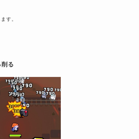
します。
％削る