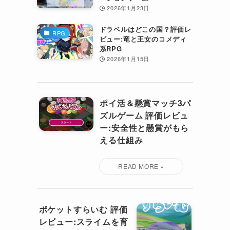
2026年1月23日
ドラベルはどこの国？評価レ
RPG
ビュー:竜と王女のコメディ
系RPG
2026年1月15日
ポイ活＆懸賞マッチ3パ
ズルゲーム 評価レビュ
ー:安全性と懸賞がもら
える仕組み
ポケットすらいむ 評価
レビュー:スライムを育