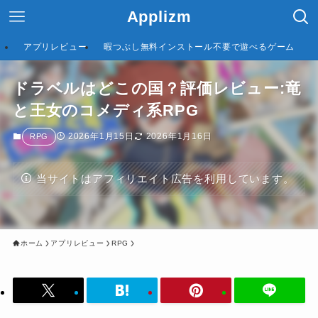
Applizm
アプリレビュー
暇つぶし無料インストール不要で遊べるゲーム
ドラベルはどこの国？評価レビュー:竜
と王女のコメディ系RPG
2026年1月15日
2026年1月16日
RPG
当サイトはアフィリエイト広告を利用しています。
ホーム
アプリレビュー
RPG