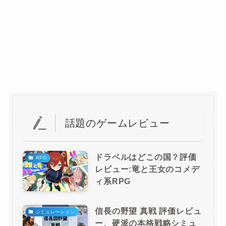
話題のゲームレビュー
ドラベルはどこの国？評価
RPG
レビュー:竜と王女のコメデ
ィ系RPG
信長の野望 真戦 評価レビュ
シミュレーション
ー、硬派の本格戦略シミュ