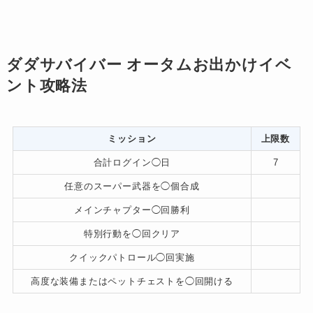
ダダサバイバー オータムお出かけイベ
ント攻略法
ミッション
上限数
合計ログイン◯日
7
任意のスーパー武器を◯個合成
メインチャプター◯回勝利
特別行動を◯回クリア
クイックパトロール◯回実施
高度な装備またはペットチェストを◯回開ける