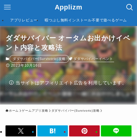
Applizm
アプリレビュー
暇つぶし無料インストール不要で遊べるゲーム
ダダサバイバー オータムお出かけイベ
ント内容と攻略法
ダダサバイバーイベント
ダダサバイバー(Survivorio)攻略
2023年10月16日
当サイトはアフィリエイト広告を利用しています。
ホーム
ゲームアプリ攻略
ダダサバイバー(Survivorio)攻略