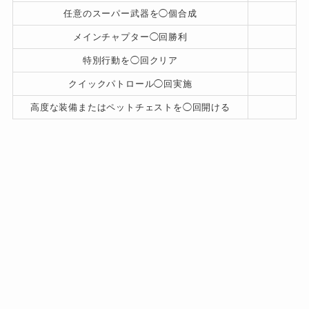
任意のスーパー武器を◯個合成
メインチャプター◯回勝利
特別行動を◯回クリア
クイックパトロール◯回実施
高度な装備またはペットチェストを◯回開ける