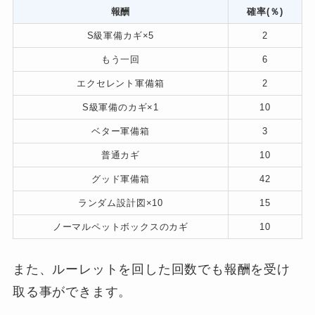
報酬
確率(％)
S級軍備カギ×5
2
もう一回
6
エクセレント軍備箱
2
S級軍備のカギ×1
10
ベター軍備箱
3
普通カギ
10
グッド軍備箱
42
ランダム設計図×10
15
ノーマルペットボックスのカギ
10
また、ルーレットを回した回数でも報酬を受け
取る事ができます。