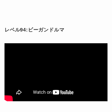
レベル94:ビーガンドルマ