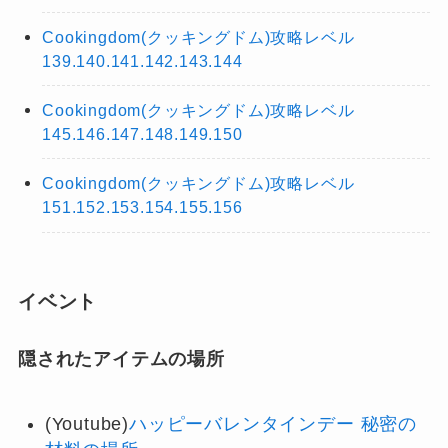
Cookingdom(クッキングドム)攻略レベル
139.140.141.142.143.144
Cookingdom(クッキングドム)攻略レベル
145.146.147.148.149.150
Cookingdom(クッキングドム)攻略レベル
151.152.153.154.155.156
イベント
隠されたアイテムの場所
(Youtube)
ハッピーバレンタインデー 秘密の