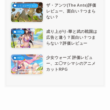
ザ・アンツ(The Ants)評価
シミュレーション
レビュー、面白い？つまら
ない？
成り上がり-華と武の戦国は
RPG
広告と違う？面白い？つま
らない？評価レビュー
少女ウォーズ 評価レビュ
RPG
ー、エ◯マシマシのアニメ
カットRPG