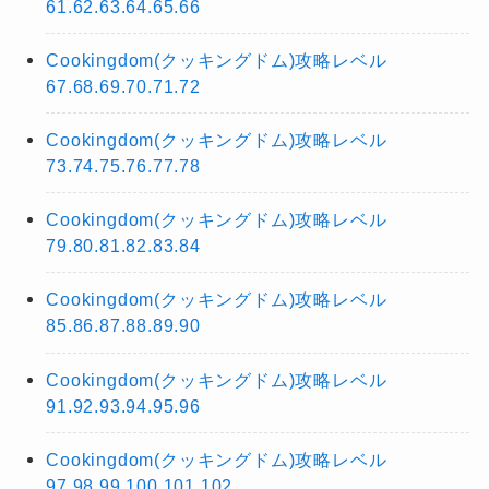
61.62.63.64.65.66
Cookingdom(クッキングドム)攻略レベル
67.68.69.70.71.72
Cookingdom(クッキングドム)攻略レベル
73.74.75.76.77.78
Cookingdom(クッキングドム)攻略レベル
79.80.81.82.83.84
Cookingdom(クッキングドム)攻略レベル
85.86.87.88.89.90
Cookingdom(クッキングドム)攻略レベル
91.92.93.94.95.96
Cookingdom(クッキングドム)攻略レベル
97.98.99.100.101.102