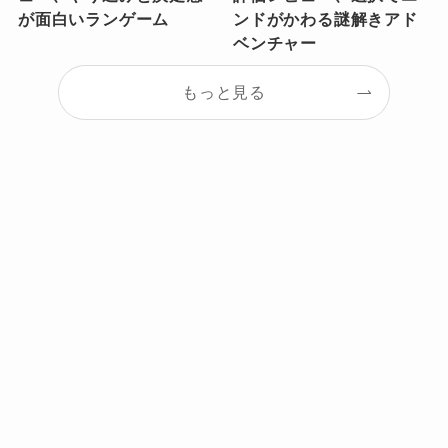
が面白いランゲーム
ンドがかわる謎解きアド
ベンチャー
もっと見る