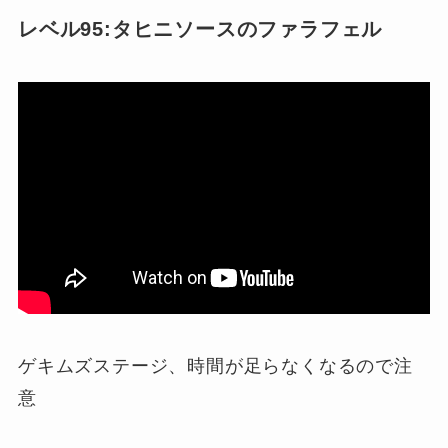
レベル95:タヒニソースのファラフェル
ゲキムズステージ、時間が足らなくなるので注
意