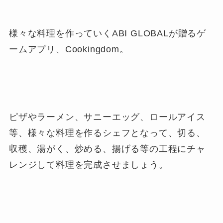
様々な料理を作っていくABI GLOBALが贈るゲ
ームアプリ、Cookingdom。
ピザやラーメン、サニーエッグ、ロールアイス
等、様々な料理を作るシェフとなって、切る、
収穫、湯がく、炒める、揚げる等の工程にチャ
レンジして料理を完成させましょう。