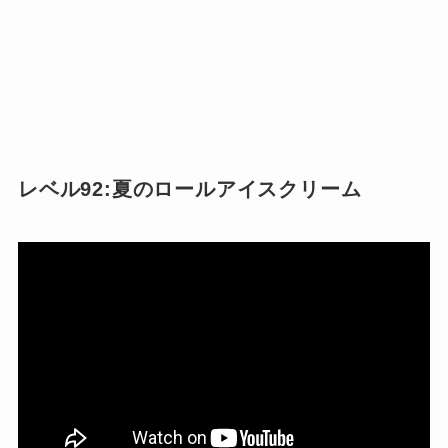
レベル92:夏のロールアイスクリーム