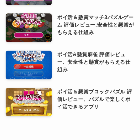
ポイ活＆懸賞マッチ3パズルゲー
ム 評価レビュー:安全性と懸賞が
もらえる仕組み
ポイ活&懸賞麻雀 評価レビュ
ー、安全性と懸賞がもらえる仕
組み
ポイ活＆懸賞ブロックパズル 評
価レビュー、パズルで楽しくポ
イ活できるアプリ