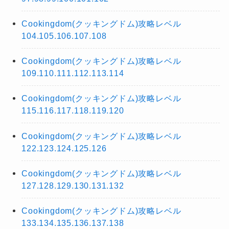
Cookingdom(クッキングドム)攻略レベル
104.105.106.107.108
Cookingdom(クッキングドム)攻略レベル
109.110.111.112.113.114
Cookingdom(クッキングドム)攻略レベル
115.116.117.118.119.120
Cookingdom(クッキングドム)攻略レベル
122.123.124.125.126
Cookingdom(クッキングドム)攻略レベル
127.128.129.130.131.132
Cookingdom(クッキングドム)攻略レベル
133.134.135.136.137.138