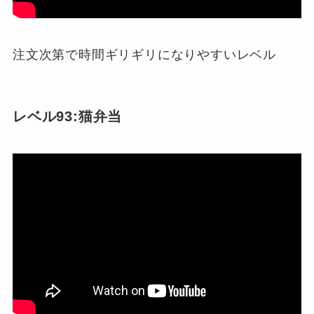
注文次第で時間ギリギリになりやすいレベル
レベル93:猫弁当