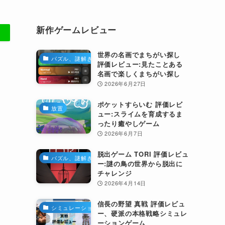
新作ゲームレビュー
世界の名画でまちがい探し
パズル、謎解き
評価レビュー:見たことある
名画で楽しくまちがい探し
2026年6月27日
ポケットすらいむ 評価レビ
放置
ュー:スライムを育成するま
ったり癒やしゲーム
2026年6月7日
脱出ゲーム TORI 評価レビュ
パズル、謎解き
ー:謎の鳥の世界から脱出に
チャレンジ
2026年4月14日
信長の野望 真戦 評価レビュ
シミュレーション
ー、硬派の本格戦略シミュレ
ーションゲーム