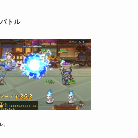
制バトル
ル。