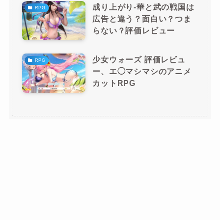
成り上がり-華と武の戦国は
RPG
広告と違う？面白い？つま
らない？評価レビュー
少女ウォーズ 評価レビュ
RPG
ー、エ◯マシマシのアニメ
カットRPG