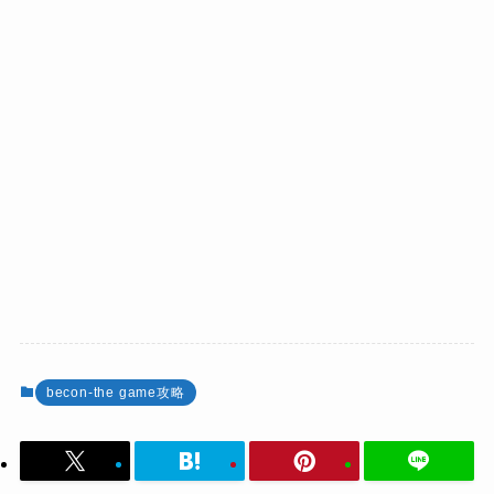
becon-the game攻略