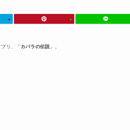
アプリ、「
カバラの伝説
」。