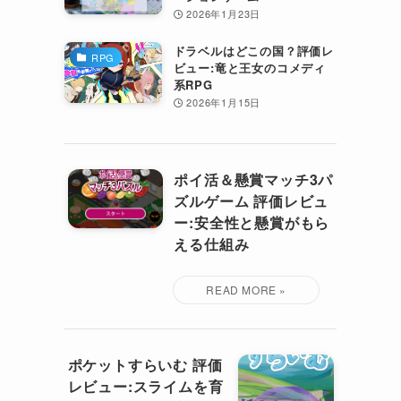
2026年1月23日
ドラベルはどこの国？評価レ
RPG
ビュー:竜と王女のコメディ
系RPG
2026年1月15日
ポイ活＆懸賞マッチ3パ
ズルゲーム 評価レビュ
ー:安全性と懸賞がもら
える仕組み
ポケットすらいむ 評価
レビュー:スライムを育