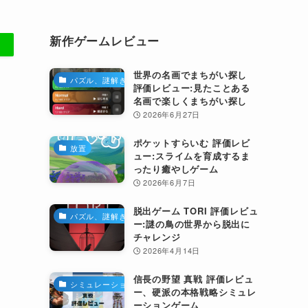
新作ゲームレビュー
世界の名画でまちがい探し
パズル、謎解き
評価レビュー:見たことある
名画で楽しくまちがい探し
2026年6月27日
ポケットすらいむ 評価レビ
放置
ュー:スライムを育成するま
ったり癒やしゲーム
2026年6月7日
脱出ゲーム TORI 評価レビュ
パズル、謎解き
ー:謎の鳥の世界から脱出に
チャレンジ
2026年4月14日
信長の野望 真戦 評価レビュ
シミュレーション
ー、硬派の本格戦略シミュレ
ーションゲーム