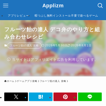
Applizm
アプリレビュー
暇つぶし無料インストール不要で遊べるゲーム
フルーツ飴の達人 デコ弁のやり方と組
み合わせレシピ
2026年5月30日
2026年8月1日
フルーツ飴の達人 攻略
当サイトはアフィリエイト広告を利用しています。
ホーム
ゲームアプリ攻略
フルーツ飴の達人 攻略