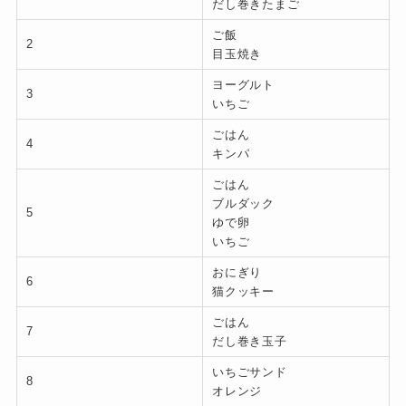
だし巻きたまご
ご飯
2
目玉焼き
ヨーグルト
3
いちご
ごはん
4
キンパ
ごはん
ブルダック
5
ゆで卵
いちご
おにぎり
6
猫クッキー
ごはん
7
だし巻き玉子
いちごサンド
8
オレンジ