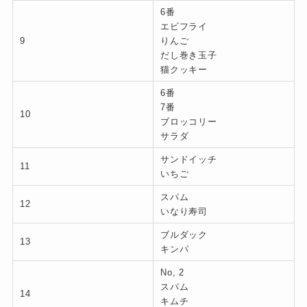
6番
エビフライ
9
りんご
だし巻き玉子
猫クッキー
6番
7番
10
ブロッコリー
サラダ
サンドイッチ
11
いちご
スパム
12
いなり寿司
ブルダック
13
キンパ
No, 2
スパム
14
キムチ