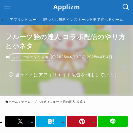
Applizm
アプリレビュー
暇つぶし無料インストール不要で遊べるゲーム
フルーツ飴の達人 コラボ配信のやり方
と小ネタ
2025年4月3日
2025年4月4日
フルーツ飴の達人 攻略
当サイトはアフィリエイト広告を利用しています。
ホーム
ゲームアプリ攻略
フルーツ飴の達人 攻略