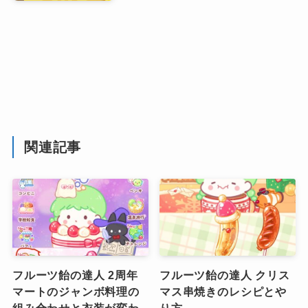
関連記事
フルーツ飴の達人 2周年
フルーツ飴の達人 クリス
マートのジャンボ料理の
マス串焼きのレシピとや
組み合わせと衣装が変わ
り方