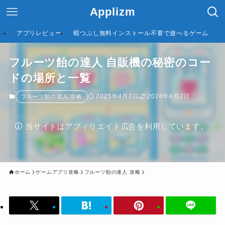
Applizm
アプリレビュー
暇つぶし無料インストール不要で遊べるゲーム
フルーツ飴の達人 自販機の秘密のコー
ドの場所と一覧
2025年4月3日
2026年8月2日
フルーツ飴の達人 攻略
当サイトはアフィリエイト広告を利用しています。
ホーム
ゲームアプリ攻略
フルーツ飴の達人 攻略