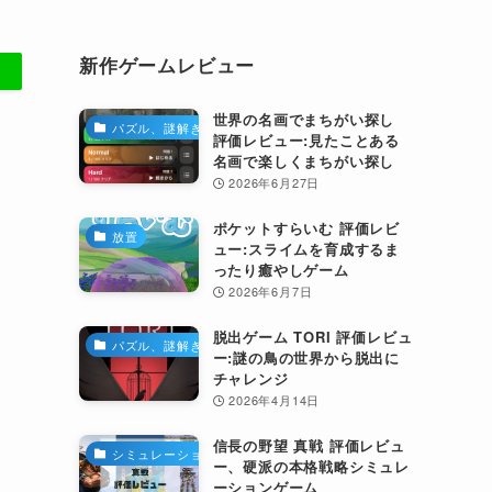
新作ゲームレビュー
世界の名画でまちがい探し
パズル、謎解き
評価レビュー:見たことある
名画で楽しくまちがい探し
2026年6月27日
ポケットすらいむ 評価レビ
放置
ュー:スライムを育成するま
ったり癒やしゲーム
2026年6月7日
脱出ゲーム TORI 評価レビュ
パズル、謎解き
ー:謎の鳥の世界から脱出に
チャレンジ
2026年4月14日
信長の野望 真戦 評価レビュ
シミュレーション
ー、硬派の本格戦略シミュレ
ーションゲーム