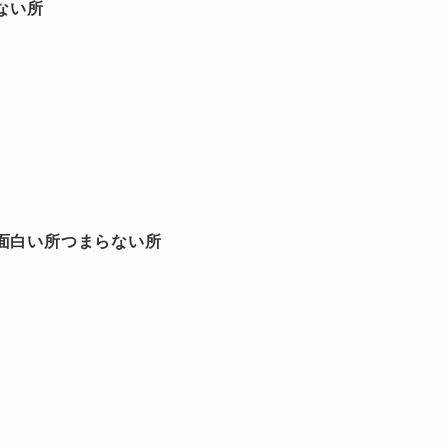
ない所
、面白い所つまらない所