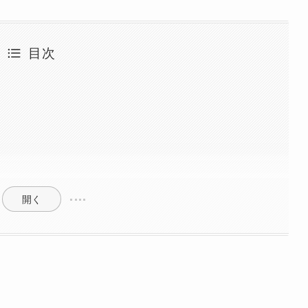
目次
開く