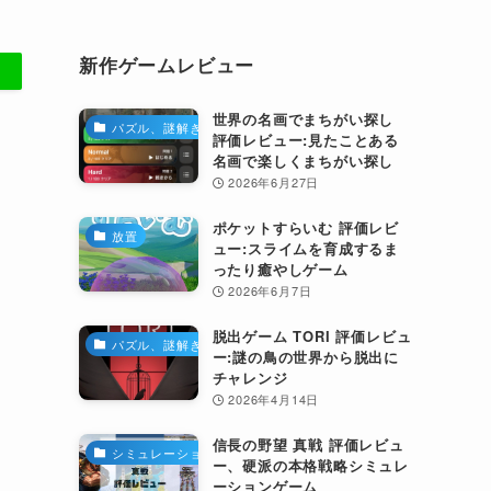
新作ゲームレビュー
世界の名画でまちがい探し
パズル、謎解き
評価レビュー:見たことある
名画で楽しくまちがい探し
2026年6月27日
ポケットすらいむ 評価レビ
放置
ュー:スライムを育成するま
ったり癒やしゲーム
2026年6月7日
脱出ゲーム TORI 評価レビュ
パズル、謎解き
ー:謎の鳥の世界から脱出に
チャレンジ
2026年4月14日
信長の野望 真戦 評価レビュ
シミュレーション
ー、硬派の本格戦略シミュレ
ーションゲーム