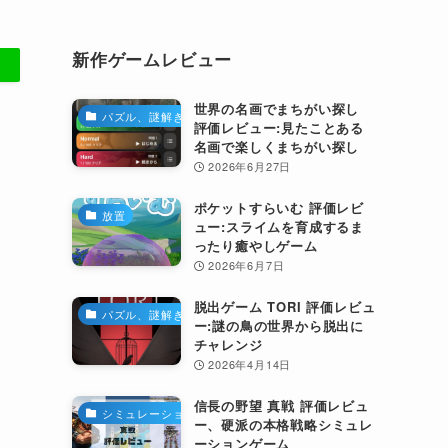
新作ゲームレビュー
世界の名画でまちがい探し
パズル、謎解き
評価レビュー:見たことある
名画で楽しくまちがい探し
2026年6月27日
ポケットすらいむ 評価レビ
放置
ュー:スライムを育成するま
ったり癒やしゲーム
2026年6月7日
脱出ゲーム TORI 評価レビュ
パズル、謎解き
ー:謎の鳥の世界から脱出に
チャレンジ
2026年4月14日
信長の野望 真戦 評価レビュ
シミュレーション
ー、硬派の本格戦略シミュレ
ーションゲーム