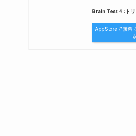
Brain Test 4
AppStoreで