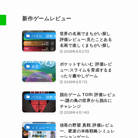
新作ゲームレビュー
世界の名画でまちがい探し
パズル、謎解き
評価レビュー:見たことある
名画で楽しくまちがい探し
2026年6月27日
ポケットすらいむ 評価レビ
放置
ュー:スライムを育成するま
ったり癒やしゲーム
2026年6月7日
脱出ゲーム TORI 評価レビュ
パズル、謎解き
ー:謎の鳥の世界から脱出に
チャレンジ
2026年4月14日
信長の野望 真戦 評価レビュ
シミュレーション
ー、硬派の本格戦略シミュレ
ーションゲーム