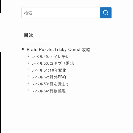
目次
Brain Puzzle:Tricky Quest 攻略
レベル49:トイレ争い
レベル50:ゴキブリ退治
レベル51:10年変化
レベル52:野外BBQ
レベル53:目を覚ます
レベル54:荷物整理