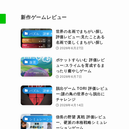
新作ゲームレビュー
世界の名画でまちがい探し
パズル、謎解き
評価レビュー:見たことある
名画で楽しくまちがい探し
2026年6月27日
ポケットすらいむ 評価レビ
放置
ュー:スライムを育成するま
ったり癒やしゲーム
2026年6月7日
脱出ゲーム TORI 評価レビュ
パズル、謎解き
ー:謎の鳥の世界から脱出に
チャレンジ
2026年4月14日
信長の野望 真戦 評価レビュ
シミュレーション
ー、硬派の本格戦略シミュレ
ーションゲーム