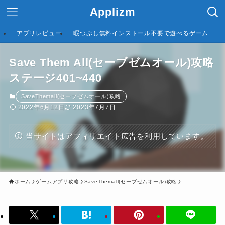
Applizm
アプリレビュー
暇つぶし無料インストール不要で遊べるゲーム
Save Them All(セーブゼムオール)攻略
ステージ401~440
SaveThemall(セーブゼムオール)攻略
2022年6月12日
2023年7月7日
当サイトはアフィリエイト広告を利用しています。
ホーム
ゲームアプリ攻略
SaveThemall(セーブゼムオール)攻略