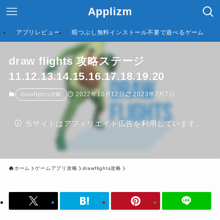
Applizm
アプリレビュー
暇つぶし無料インストール不要で遊べるゲーム
draw flights 攻略ステージ
11.12.13.14.15.16.17.18.19.20
2022年10月12日
2023年7月7日
drawflights攻略
当サイトはアフィリエイト広告を利用しています。
ホーム
ゲームアプリ攻略
drawflights攻略