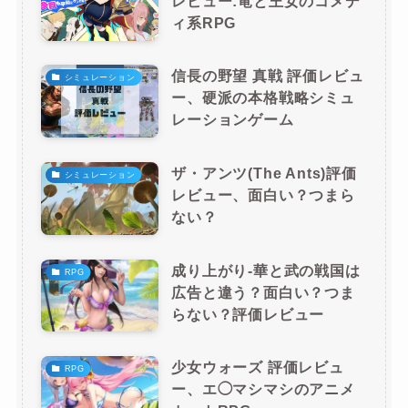
レビュー:竜と王女のコメデ
ィ系RPG
信長の野望 真戦 評価レビュ
シミュレーション
ー、硬派の本格戦略シミュ
レーションゲーム
ザ・アンツ(The Ants)評価
シミュレーション
レビュー、面白い？つまら
ない？
成り上がり-華と武の戦国は
RPG
広告と違う？面白い？つま
らない？評価レビュー
少女ウォーズ 評価レビュ
RPG
ー、エ◯マシマシのアニメ