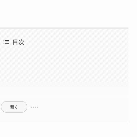
目次
開く