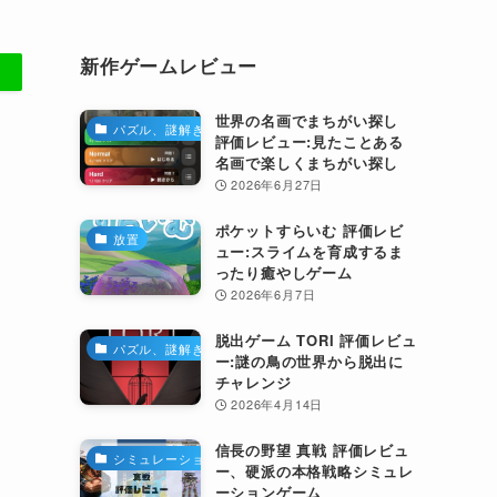
新作ゲームレビュー
世界の名画でまちがい探し
パズル、謎解き
評価レビュー:見たことある
名画で楽しくまちがい探し
2026年6月27日
ポケットすらいむ 評価レビ
放置
ュー:スライムを育成するま
ったり癒やしゲーム
2026年6月7日
脱出ゲーム TORI 評価レビュ
パズル、謎解き
ー:謎の鳥の世界から脱出に
チャレンジ
2026年4月14日
信長の野望 真戦 評価レビュ
シミュレーション
ー、硬派の本格戦略シミュレ
ーションゲーム