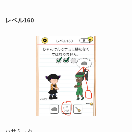
レベル160
ハサミ→石