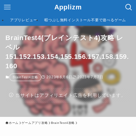
Applizm
アプリレビュー
暇つぶし無料インストール不要で遊べるゲーム
BrainTest4(ブレインテスト4)攻略 レ
ベル
151.152.153.154.155.156.157.158.159.
160
2023年6月6日
2023年7月7日
BrainTest4攻略
当サイトはアフィリエイト広告を利用しています。
ホーム
ゲームアプリ攻略
BrainTest4攻略