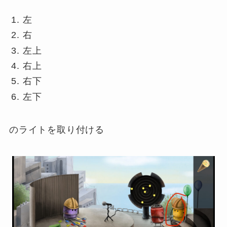
左
右
左上
右上
右下
左下
のライトを取り付ける