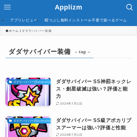
Applizm
アプリレビュー
暇つぶし無料インストール不要で遊べるゲーム
ホーム
ダダサバイバー装備
ダダサバイバー装備
– tag –
ダダサバイバー SS神罰ネックレ
ダダサバイバー(Survivorio)攻略
ス・創星破滅は強い？評価と能
力
2024年7月1日
ダダサバイバー SS級アポカリプ
ダダサバイバー(Survivorio)攻略
スアーマーは強い?評価と性能
2024年7月1日