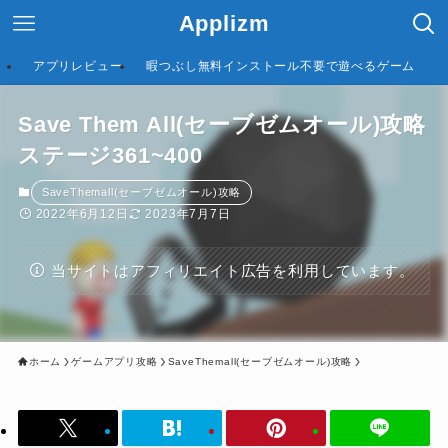
Applizm
アプリレビュー
暇つぶし無料インストール不要で遊べるゲーム
Save Them All(セーブゼムオール)攻略
ステージ361~400
SaveThemall(セーブゼムオール)攻略
2022年6月12日
2023年7月7日
当サイトはアフィリエイト広告を利用しています。
ホーム
ゲームアプリ攻略
SaveThemall(セーブゼムオール)攻略