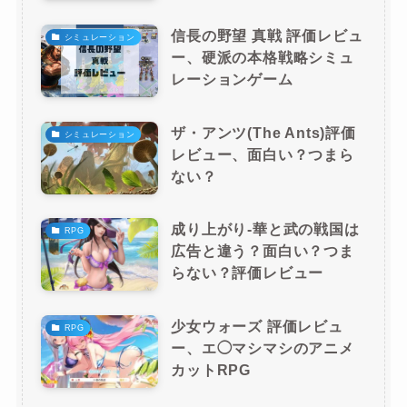
信長の野望 真戦 評価レビュ
シミュレーション
ー、硬派の本格戦略シミュ
レーションゲーム
ザ・アンツ(The Ants)評価
シミュレーション
レビュー、面白い？つまら
ない？
成り上がり-華と武の戦国は
RPG
広告と違う？面白い？つま
らない？評価レビュー
少女ウォーズ 評価レビュ
RPG
ー、エ◯マシマシのアニメ
カットRPG