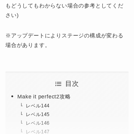
もどうしてもわからない場合の参考としてくだ
さい)
※アップデートによりステージの構成が変わる
場合があります。
目次
Make it perfect2攻略
レベル144
レベル145
レベル146
レベル147