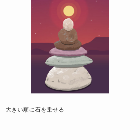
大きい順に石を乗せる