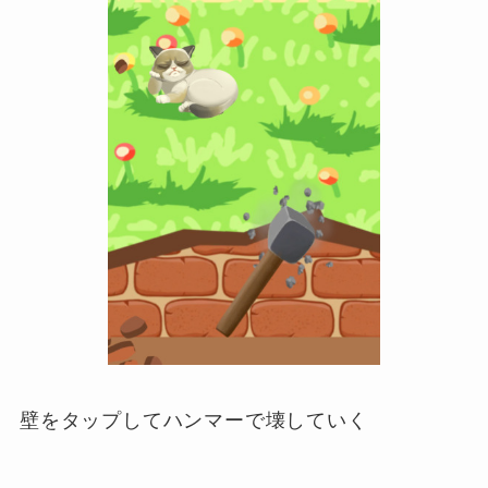
壁をタップしてハンマーで壊していく