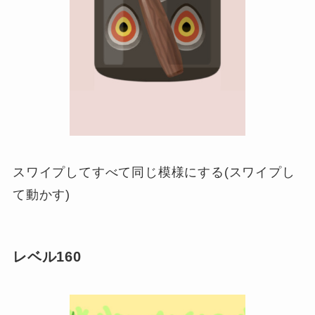
スワイプしてすべて同じ模様にする(スワイプし
て動かす)
レベル160