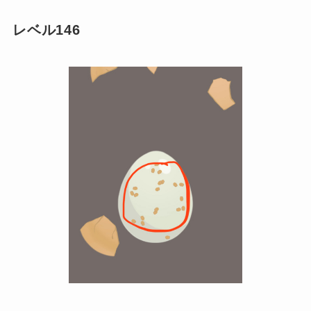
レベル146