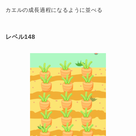
カエルの成長過程になるように並べる
レベル148