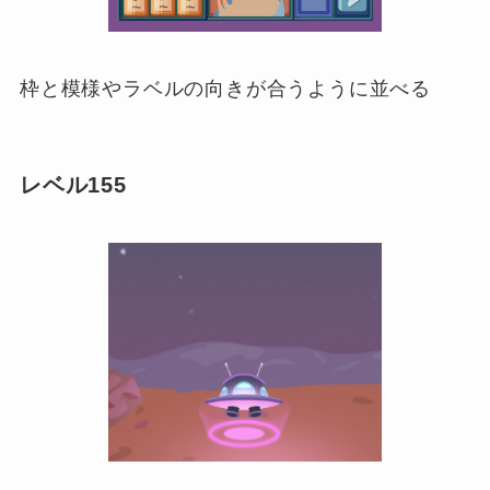
枠と模様やラベルの向きが合うように並べる
レベル155