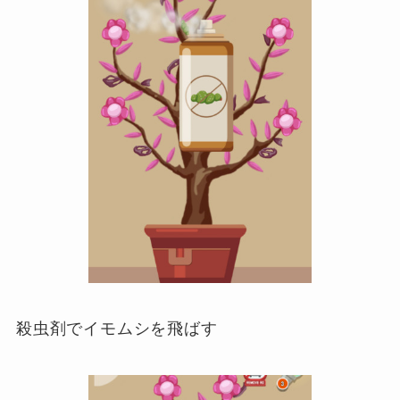
殺虫剤でイモムシを飛ばす