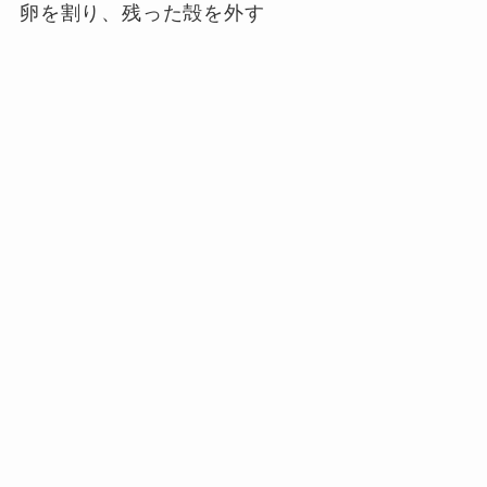
卵を割り、残った殻を外す