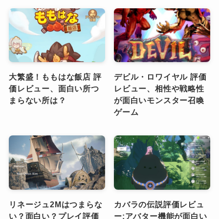
大繁盛！ももはな飯店 評
デビル・ロワイヤル 評価
価レビュー、面白い所つ
レビュー、相性や戦略性
まらない所は？
が面白いモンスター召喚
ゲーム
リネージュ2Mはつまらな
カバラの伝説評価レビュ
い？面白い？プレイ評価
ー:アバター機能が面白い