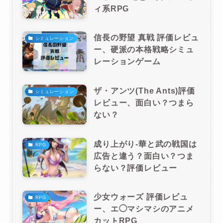
ィ系RPG
信長の野望 真戦 評価レビュ
シミュレーション
ー、硬派の本格戦略シミュ
レーションゲーム
ザ・アンツ(The Ants)評価
シミュレーション
レビュー、面白い？つまら
ない？
成り上がり-華と武の戦国は
RPG
広告と違う？面白い？つま
らない？評価レビュー
少女ウォーズ 評価レビュ
RPG
ー、エ◯マシマシのアニメ
カットRPG