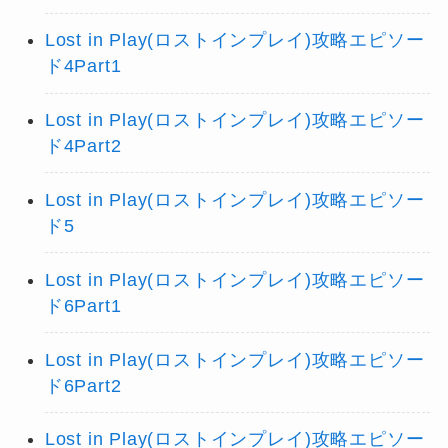
Lost in Play(ロストインプレイ)攻略エピソー
ド4Part1
Lost in Play(ロストインプレイ)攻略エピソー
ド4Part2
Lost in Play(ロストインプレイ)攻略エピソー
ド5
Lost in Play(ロストインプレイ)攻略エピソー
ド6Part1
Lost in Play(ロストインプレイ)攻略エピソー
ド6Part2
Lost in Play(ロストインプレイ)攻略エピソー