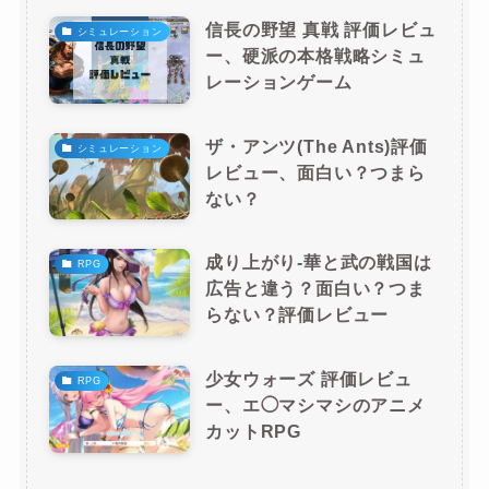
信長の野望 真戦 評価レビュ
シミュレーション
ー、硬派の本格戦略シミュ
レーションゲーム
ザ・アンツ(The Ants)評価
シミュレーション
レビュー、面白い？つまら
ない？
成り上がり-華と武の戦国は
RPG
広告と違う？面白い？つま
らない？評価レビュー
少女ウォーズ 評価レビュ
RPG
ー、エ◯マシマシのアニメ
カットRPG