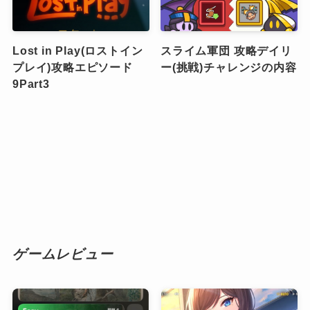
Lost in Play(ロストイン
スライム軍団 攻略デイリ
プレイ)攻略エピソード
ー(挑戦)チャレンジの内容
9Part3
ゲームレビュー