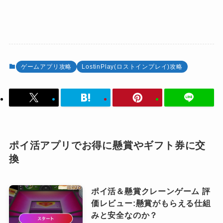
ゲームアプリ攻略
LostinPlay(ロストインプレイ)攻略
ポイ活アプリでお得に懸賞やギフト券に交
換
ポイ活＆懸賞クレーンゲーム 評
価レビュー:懸賞がもらえる仕組
みと安全なのか？