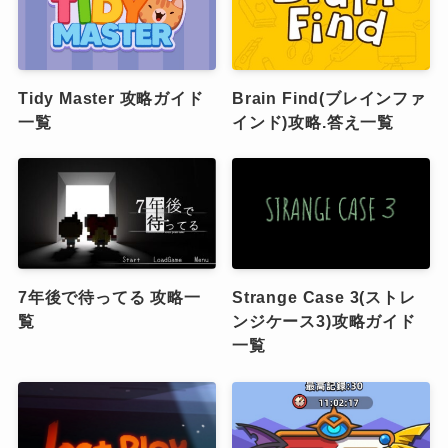
Tidy Master 攻略ガイド
Brain Find(ブレインファ
一覧
インド)攻略.答え一覧
7年後で待ってる 攻略一
Strange Case 3(ストレ
覧
ンジケース3)攻略ガイド
一覧