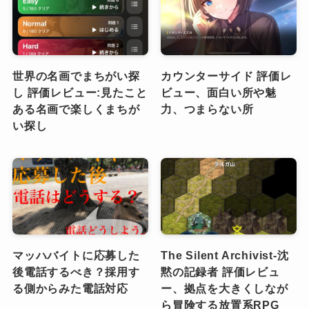
世界の名画でまちがい探
カウンターサイド 評価レ
し 評価レビュー:見たこと
ビュー、面白い所や魅
ある名画で楽しくまちが
力、つまらない所
い探し
マッハバイトに応募した
The Silent Archivist-沈
後電話するべき？採用す
黙の記録者 評価レビュ
る側からみた電話対応
ー、拠点を大きくしなが
ら冒険する放置系RPG