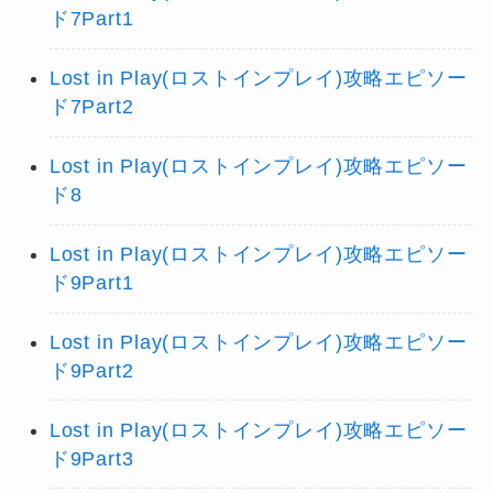
ド7Part1
Lost in Play(ロストインプレイ)攻略エピソー
ド7Part2
Lost in Play(ロストインプレイ)攻略エピソー
ド8
Lost in Play(ロストインプレイ)攻略エピソー
ド9Part1
Lost in Play(ロストインプレイ)攻略エピソー
ド9Part2
Lost in Play(ロストインプレイ)攻略エピソー
ド9Part3