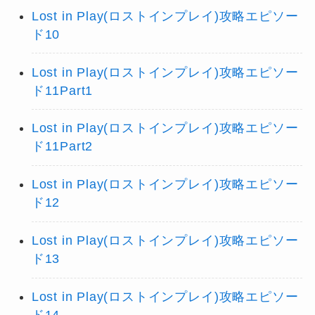
Lost in Play(ロストインプレイ)攻略エピソー
ド10
Lost in Play(ロストインプレイ)攻略エピソー
ド11Part1
Lost in Play(ロストインプレイ)攻略エピソー
ド11Part2
Lost in Play(ロストインプレイ)攻略エピソー
ド12
Lost in Play(ロストインプレイ)攻略エピソー
ド13
Lost in Play(ロストインプレイ)攻略エピソー