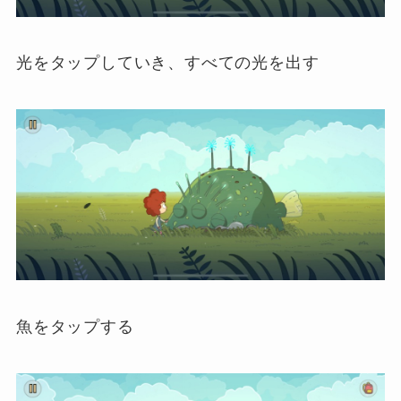
光をタップしていき、すべての光を出す
魚をタップする