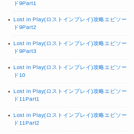
ド9Part1
Lost in Play(ロストインプレイ)攻略エピソー
ド9Part2
Lost in Play(ロストインプレイ)攻略エピソー
ド9Part3
Lost in Play(ロストインプレイ)攻略エピソー
ド10
Lost in Play(ロストインプレイ)攻略エピソー
ド11Part1
Lost in Play(ロストインプレイ)攻略エピソー
ド11Part2