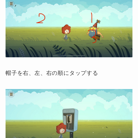
帽子を右、左、右の順にタップする