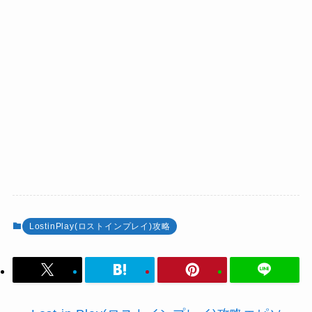
LostinPlay(ロストインプレイ)攻略