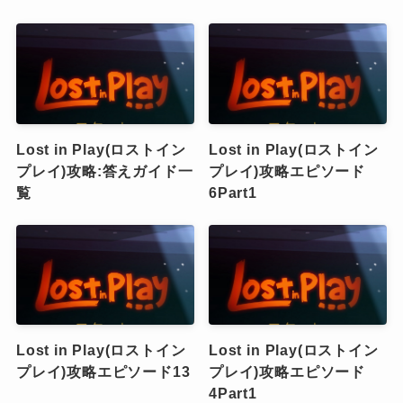
Lost in Play(ロストイン
Lost in Play(ロストイン
プレイ)攻略:答えガイド一
プレイ)攻略エピソード
覧
6Part1
Lost in Play(ロストイン
Lost in Play(ロストイン
プレイ)攻略エピソード13
プレイ)攻略エピソード
4Part1