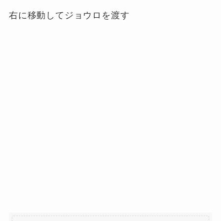
右に移動してジョウロを渡す