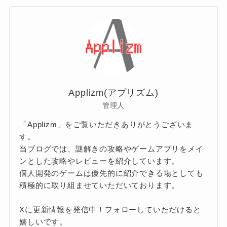
リ
ー
Applizm(アプリズム)
管理人
「Applizm」をご覧いただきありがとうございま
す。
当ブログでは、謎解きの攻略やゲームアプリをメイ
ンとした攻略やレビューを紹介しています。
個人開発のゲームは優先的に紹介できる場としても
積極的に取り組ませていただいております。
Xに更新情報を発信中！フォローしていただけると
嬉しいです。