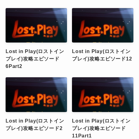
Lost in Play(ロストイン
Lost in Play(ロストイン
プレイ)攻略エピソード
プレイ)攻略エピソード12
6Part2
Lost in Play(ロストイン
Lost in Play(ロストイン
プレイ)攻略エピソード2
プレイ)攻略エピソード
11Part1