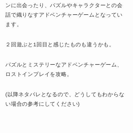
ンに出会ったり、パズルやキャラクターとの会
話で織りなすアドベンチャーゲームとなってい
ます。
２回遊ぶと1回目と感じたものも違うかも。
パズルとミステリーなアドベンチャーゲーム、
ロストインプレイを攻略。
(以降ネタバレとなるので、どうしてもわからな
い場合の参考にしてください)