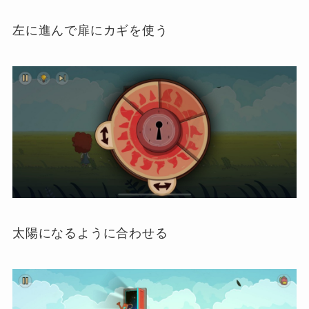
左に進んで扉にカギを使う
太陽になるように合わせる