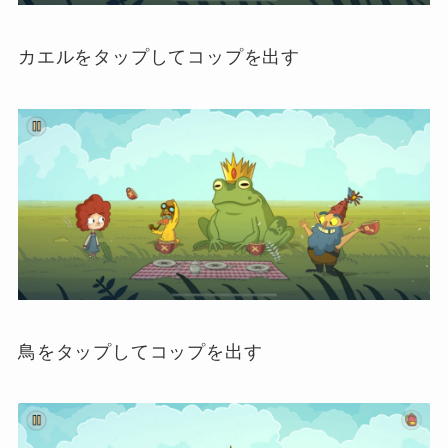
カエルをタップしてコップを出す
鳥をタップしてコップを出す