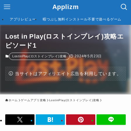
Applizm
アプリレビュー
暇つぶし無料インストール不要で遊べるゲーム
Lost in Play(ロストインプレイ)攻略エ
ピソード1
2024年5月23日
LostinPlay(ロストインプレイ)攻略
当サイトはアフィリエイト広告を利用しています。
ホーム
ゲームアプリ攻略
LostinPlay(ロストインプレイ)攻略