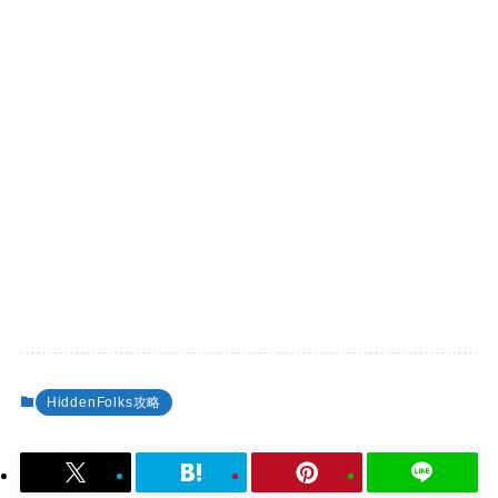
HiddenFolks攻略