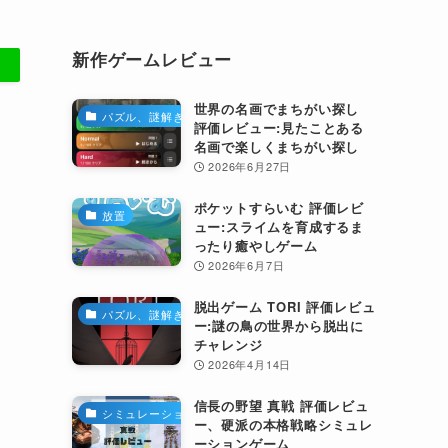
新作ゲームレビュー
世界の名画でまちがい探し
パズル、謎解き
評価レビュー:見たことある
名画で楽しくまちがい探し
2026年6月27日
ポケットすらいむ 評価レビ
放置
ュー:スライムを育成するま
ったり癒やしゲーム
2026年6月7日
脱出ゲーム TORI 評価レビュ
パズル、謎解き
ー:謎の鳥の世界から脱出に
チャレンジ
2026年4月14日
信長の野望 真戦 評価レビュ
シミュレーション
ー、硬派の本格戦略シミュレ
ーションゲーム