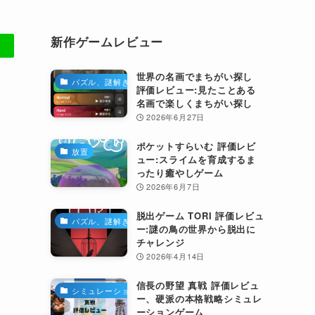
新作ゲームレビュー
世界の名画でまちがい探し
パズル、謎解き
評価レビュー:見たことある
名画で楽しくまちがい探し
2026年6月27日
ポケットすらいむ 評価レビ
放置
ュー:スライムを育成するま
ったり癒やしゲーム
2026年6月7日
脱出ゲーム TORI 評価レビュ
パズル、謎解き
ー:謎の鳥の世界から脱出に
チャレンジ
2026年4月14日
信長の野望 真戦 評価レビュ
シミュレーション
ー、硬派の本格戦略シミュレ
ーションゲーム