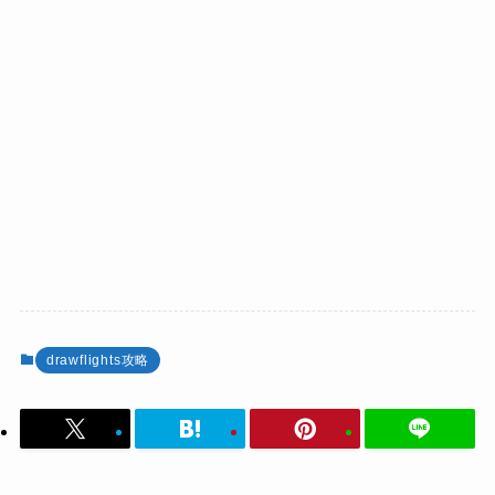
drawflights攻略