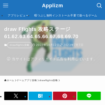
Applizm
アプリレビュー
暇つぶし無料インストール不要で遊べるゲーム
draw Ffights 攻略ステージ
61.62.63.64.65.66.67.68.69.70
2022年10月12日
2023年7月7日
drawflights攻略
当サイトはアフィリエイト広告を利用しています。
ホーム
ゲームアプリ攻略
drawflights攻略