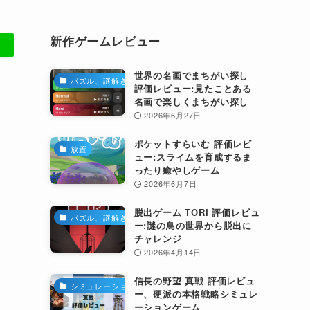
新作ゲームレビュー
世界の名画でまちがい探し
パズル、謎解き
評価レビュー:見たことある
名画で楽しくまちがい探し
2026年6月27日
ポケットすらいむ 評価レビ
放置
ュー:スライムを育成するま
ったり癒やしゲーム
2026年6月7日
脱出ゲーム TORI 評価レビュ
パズル、謎解き
ー:謎の鳥の世界から脱出に
チャレンジ
2026年4月14日
信長の野望 真戦 評価レビュ
シミュレーション
ー、硬派の本格戦略シミュレ
ーションゲーム