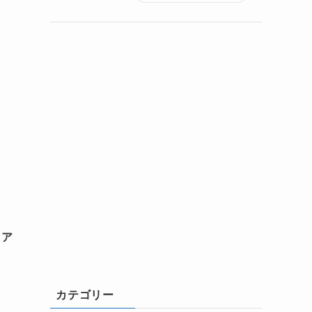
たア
カテゴリー