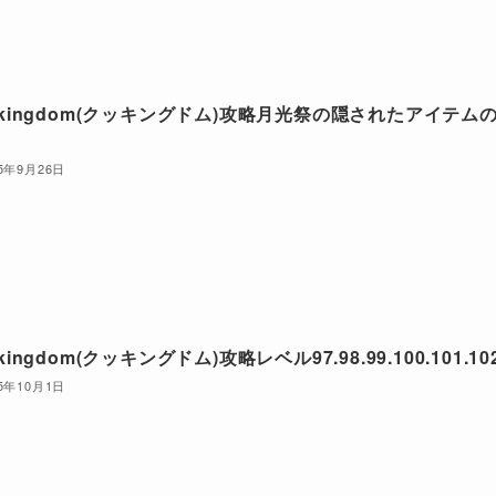
okingdom(クッキングドム)攻略月光祭の隠されたアイテム
25年9月26日
kingdom(クッキングドム)攻略レベル97.98.99.100.101.10
25年10月1日