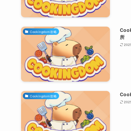
Co
Cookingdom攻略
所
20
Coo
Cookingdom攻略
20