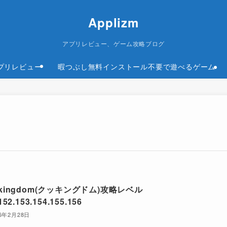
Applizm
アプリレビュー、ゲーム攻略ブログ
プリレビュー
暇つぶし無料インストール不要で遊べるゲーム
okingdom(クッキングドム)攻略レベル
152.153.154.155.156
26年2月28日