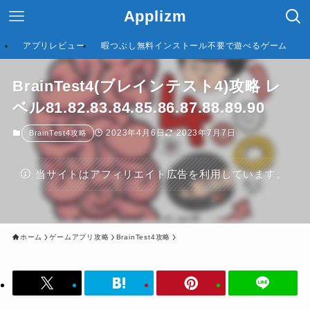
Applizm
アプリレビュー
暇つぶし無料インストール不要で遊べるゲーム
BrainTest4(ブレインテスト4)攻略 レ
ベル81.82.83.84.85.86.87.88.89.90
2023年4月6日
2023年7月7日
BrainTest4攻略
当サイトはアフィリエイト広告を利用しています。
ホーム
ゲームアプリ攻略
BrainTest4攻略