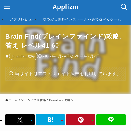
Applizm
アプリレビュー
暇つぶし無料インストール不要で遊べるゲーム
Brain Find(ブレインファインド)攻略.
答え レベル41-60
2022年6月24日
2023年7月7日
BrainFind攻略
当サイトはアフィリエイト広告を利用しています。
ホーム
ゲームアプリ攻略
BrainFind攻略