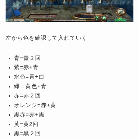
左から色を確認して入れていく
青=青２回
紫=赤+青
水色=青+白
緑＝黄色+青
赤=赤２回
オレンジ=赤+黄
黒赤=赤+黒
黄=黄2回
黒=黒２回