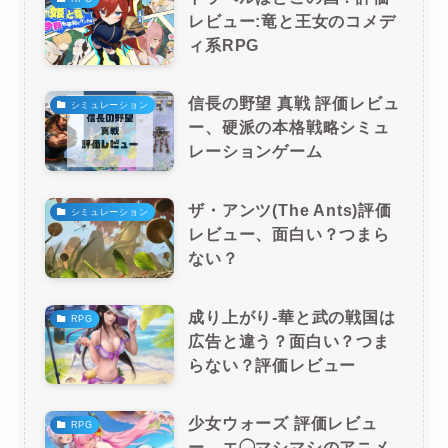
レビュー:竜と王女のコメデ
ィ系RPG
信長の野望 真戦 評価レビュ
シミュレーション
ー、硬派の本格戦略シミュ
レーションゲーム
ザ・アンツ(The Ants)評価
シミュレーション
レビュー、面白い？つまら
ない？
成り上がり-華と武の戦国は
RPG
広告と違う？面白い？つま
らない？評価レビュー
少女ウォーズ 評価レビュ
RPG
ー、エ◯マシマシのアニメ