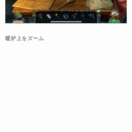
暖炉上をズーム