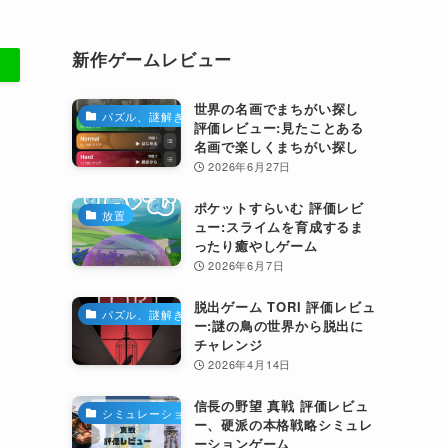
新作ゲームレビュー
世界の名画でまちがい探し
パズル、謎解き
評価レビュー:見たことある
名画で楽しくまちがい探し
2026年6月27日
ポケットすらいむ 評価レビ
放置
ュー:スライムを育成するま
ったり癒やしゲーム
2026年6月7日
脱出ゲーム TORI 評価レビュ
パズル、謎解き
ー:謎の鳥の世界から脱出に
チャレンジ
2026年4月14日
信長の野望 真戦 評価レビュ
シミュレーション
ー、硬派の本格戦略シミュレ
ーションゲーム