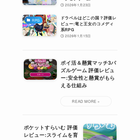
2026年1月23日
ドラベルはどこの国？評価レ
RPG
ビュー:竜と王女のコメディ
系RPG
2026年1月15日
ポイ活＆懸賞マッチ3パ
ズルゲーム 評価レビュ
ー:安全性と懸賞がもら
える仕組み
ポケットすらいむ 評価
レビュー:スライムを育