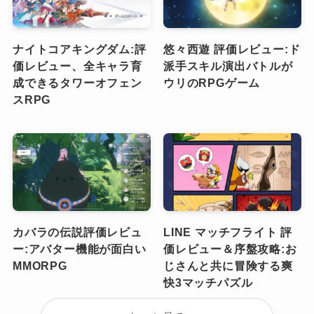
ナイトコアキングダム:評
悠々西遊 評価レビュー:ド
価レビュー、全キャラ育
派手スキル演出バトルが
成できるタワーオフェン
ウリのRPGゲーム
スRPG
カバラの伝説評価レビュ
LINE マッチフライト 評
ー:アバター機能が面白い
価レビュー＆序盤攻略:お
MMORPG
じさんと共に冒険する爽
快3マッチパズル