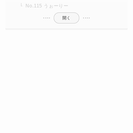
No.115 うぉーりー
開く