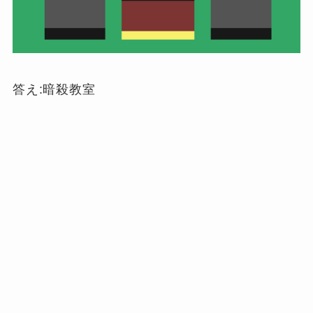
答え:暗殺教室