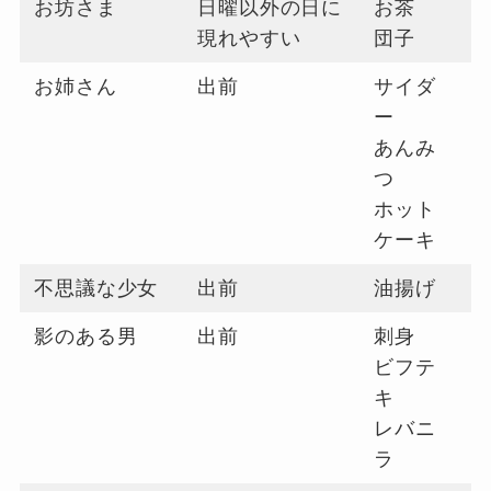
お坊さま
日曜以外の日に
お茶
現れやすい
団子
お姉さん
出前
サイダ
ー
あんみ
つ
ホット
ケーキ
不思議な少女
出前
油揚げ
影のある男
出前
刺身
ビフテ
キ
レバニ
ラ