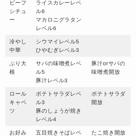
ビーフ
ライスカレーレベ
シチュ
ル6
ー
マカロニグラタン
レベル6
冷やし
シウマイレベル5
中華
ひやむぎレベル3
ぶり大
サバの味噌煮レベ
豚汁orサバの
根
ル5
味噌煮開放
豚汁レベル3
ロール
ポテトサラダレベ
ポテトサラダ
キャベ
ル3
開放
ツ
豚のしょうが焼き
レベル4
お好み
五目焼きそばレベ
たこ焼き開放