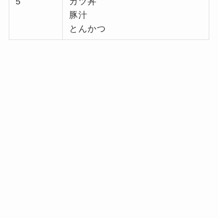
5
カツ丼
豚汁
とんかつ