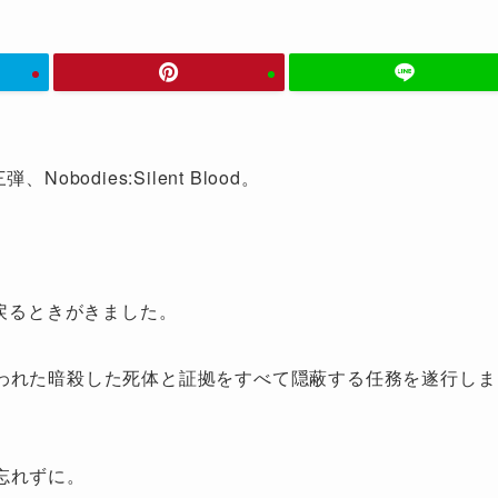
obodies:Silent Blood。
と戻るときがきました。
われた暗殺した死体と証拠をすべて隠蔽する任務を遂行しま
忘れずに。