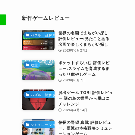
新作ゲームレビュー
世界の名画でまちがい探し
パズル、謎解き
評価レビュー:見たことある
名画で楽しくまちがい探し
2026年6月27日
ポケットすらいむ 評価レビ
放置
ュー:スライムを育成するま
ったり癒やしゲーム
2026年6月7日
脱出ゲーム TORI 評価レビュ
パズル、謎解き
ー:謎の鳥の世界から脱出に
チャレンジ
2026年4月14日
信長の野望 真戦 評価レビュ
シミュレーション
ー、硬派の本格戦略シミュレ
ーションゲーム